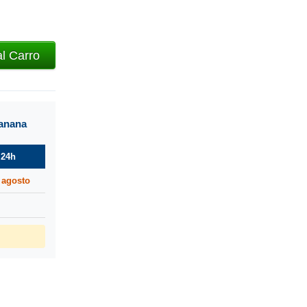
al Carro
manana
 24h
 agosto