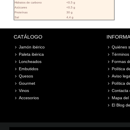
Hidratos de carbono
<0,5 g
Azúcares
<0,5 g
Proteínas
30 g
Sal
4,4 g
CATÁLOGO
INFORM
Jamón ibérico
Quiénes 
Paleta ibérica
Términos 
Loncheados
Formas d
Embutidos
Política d
Quesos
Aviso lega
Gourmet
Política 
Vinos
Contacta 
Accesorios
Mapa del s
El Blog de