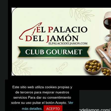
Este sitio web utiliza cookies propias y
Este sitio web utiliza cookies propias y
de terceros para mejorar nuestros
de terceros para mejorar nuestros
servicios Para dar su consentimiento
servicios Para dar su consentimiento
sobre su uso pulse el botón Acepto.
sobre su uso pulse el botón Acepto.
Ver
Ver
más detalles.
más detalles.
ACEPTO
ACEPTO
Copyright © 2026 - https://elpalaciodeljamon.com