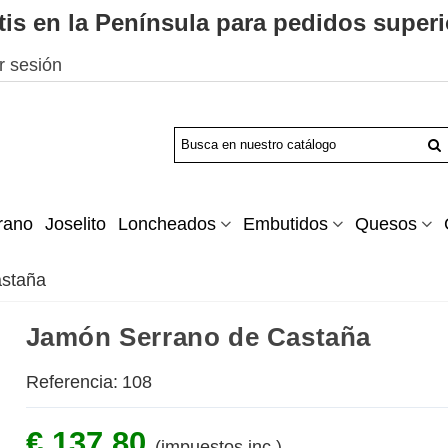
tis en la Península para pedidos superi
ar sesión
rano
Joselito
Loncheados
Embutidos
Quesos
astaña
Jamón Serrano de Castaña
Referencia:
108
€ 137.80
(impuestos inc.)