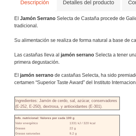
Descripción
Detalles del producto
Co
El
Jamón Serrano
Selecta de Castaña procede de Galici
tradicional.
Su alimentación se realiza de forma natural a base de c
Las castañas lleva al
jamón serrano
Selecta a tener un
primera degustación.
El
jamón serrano
de castañas Selecta, ha sido premiad
certamen “Superior Taste Award” del Instituto Internacion
Ingredientes: Jamón de cerdo, sal, azúcar, conservadores
(E-252, E-250), dextrosa, y antioxidantes (E-301).
Info. nutricional: Valores por cada 100 g
Valor energético
1331 kJ / 320 kcal
Grasas
22 g
Grasas saturadas
9,2 g