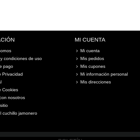
ACIÓN
MI CUENTA
somos
Mi cuenta
y condiciones de uso
Mis pedidos
e pago
Mis cupones
e Privacidad
Mi información personal
l
Mis direcciones
de Cookies
con nosotros
itio
l cuchillo jamonero