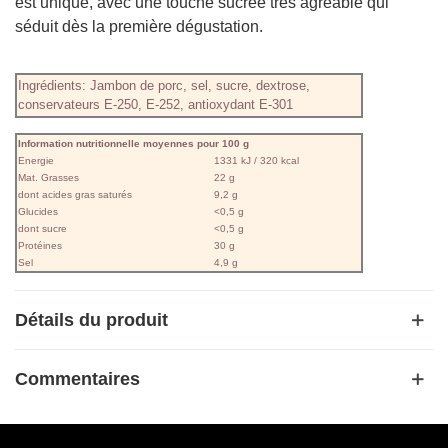
est unique, avec une touche sucrée très agréable qui
séduit dès la première dégustation.
Ingrédients: Jambon de porc, sel, sucre, dextrose,
conservateurs E-250, E-252, antioxydant E-301
Information nutritionnelle moyennes pour 100 g
Energie
1331 kJ / 320 kcal
Mat. Grasses
22 g
dont acides gras saturés
9,2 g
Glucides
<0,5 g
dont sucre
<0,5 g
Protéines
30 g
Sel
4,9 g
Détails du produit
Commentaires