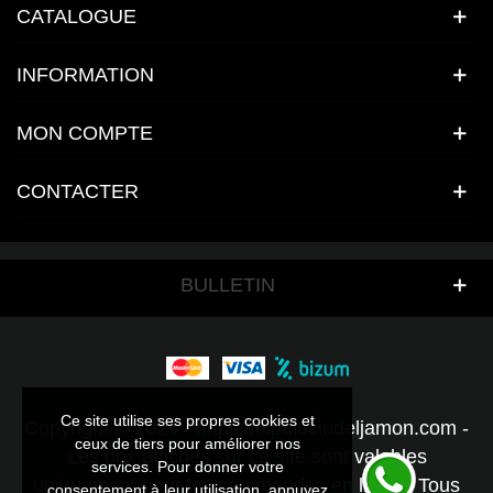
CATALOGUE
INFORMATION
MON COMPTE
CONTACTER
BULLETIN
Ce site utilise ses propres cookies et
Ce site utilise ses propres cookies et
Copyright © 2026 - https://elpalaciodeljamon.com -
ceux de tiers pour améliorer nos
ceux de tiers pour améliorer nos
Les prix affichés sur ce site sont valables
services. Pour donner votre
services. Pour donner votre
uniquement pour les commandes en ligne - Tous
consentement à leur utilisation, appuyez
consentement à leur utilisation, appuyez