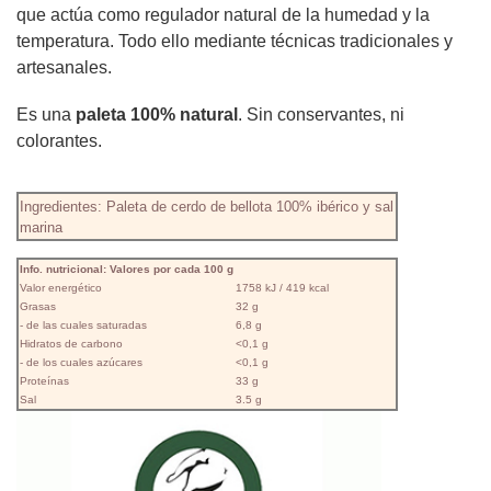
que actúa como regulador natural de la humedad y la
temperatura. Todo ello mediante técnicas tradicionales y
artesanales.
Es una
paleta 100% natural
. Sin conservantes, ni
colorantes.
Ingredientes: Paleta de cerdo de bellota 100% ibérico y sal
marina
Info. nutricional: Valores por cada 100 g
Valor energético
1758 kJ / 419 kcal
Grasas
32 g
- de las cuales saturadas
6,8 g
Hidratos de carbono
<0,1 g
- de los cuales azúcares
<0,1 g
Proteínas
33 g
Sal
3.5 g