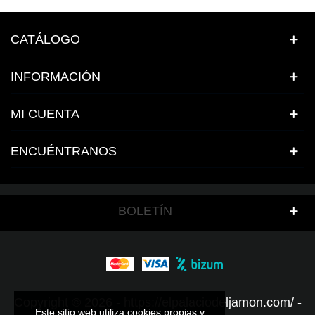
CATÁLOGO
INFORMACIÓN
MI CUENTA
ENCUÉNTRANOS
BOLETÍN
Copyright © 2026 - https://elpalaciodeljamon.com/ -
Este sitio web utiliza cookies propias y
Este sitio web utiliza cookies propias y