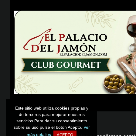
Este sitio web utiliza cookies propias y
Este sitio web utiliza cookies propias y
de terceros para mejorar nuestros
de terceros para mejorar nuestros
servicios Para dar su consentimiento
servicios Para dar su consentimiento
sobre su uso pulse el botón Acepto.
sobre su uso pulse el botón Acepto.
Ver
Ver
más detalles.
más detalles.
ACEPTO
ACEPTO