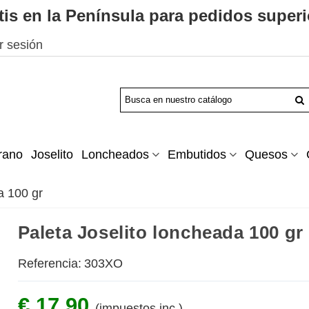
tis en la Península para pedidos superi
ar sesión
rano
Joselito
Loncheados
Embutidos
Quesos
a 100 gr
Paleta Joselito loncheada 100 gr
Referencia:
303XO
€ 17.90
(impuestos inc.)