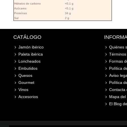
Hidratos de carbono
<0,1 g
Azúcares
<0,1 g
Proteínas
34 g
Sal
2 g
CATÁLOGO
INFORM
Jamón ibérico
Quiénes 
Paleta ibérica
Términos 
Loncheados
Formas d
Embutidos
Política d
Quesos
Aviso lega
Gourmet
Política 
Vinos
Contacta 
Accesorios
Mapa del s
El Blog de