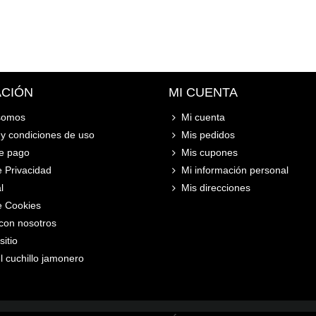
ACIÓN
MI CUENTA
somos
Mi cuenta
y condiciones de uso
Mis pedidos
e pago
Mis cupones
e Privacidad
Mi información personal
l
Mis direcciones
de Cookies
con nosotros
itio
l cuchillo jamonero