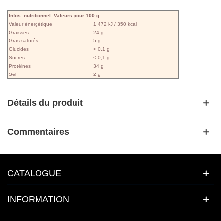
Infos. nutritionnel: Valeurs pour 100 g
Valeur énergétique
1 472 kJ / 350 kcal
Graisses
24 g
Gras saturés
5 g
Glucides
< 0,1 g
Sucres
< 0,1 g
Protéines
34 g
Sel
2 g
Détails du produit
Commentaires
CATALOGUE
INFORMATION