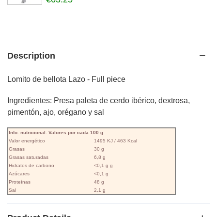
Description
Lomito de bellota Lazo - Full piece
Ingredientes: Presa paleta de cerdo ibérico, dextrosa,
pimentón, ajo, orégano y sal
Info. nutricional: Valores por cada 100 g
Valor energético
1495 KJ / 463 Kcal
Grasas
30 g
Grasas saturadas
6,8 g
Hidratos de carbono
<0,1 g g
Azúcares
<0,1 g
Proteínas
48 g
Sal
2,1 g