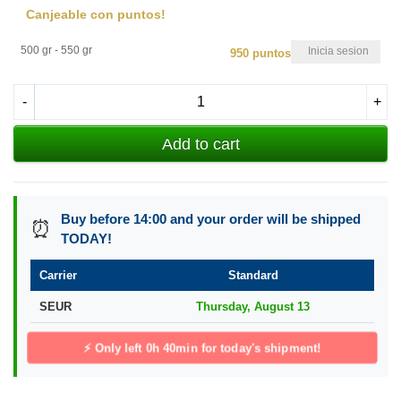
Canjeable con puntos!
500 gr - 550 gr
Inicia sesion
950 puntos
-
+
Add to cart
Buy before 14:00 and your order will be shipped
⏰
TODAY!
Carrier
Standard
SEUR
Thursday, August 13
⚡ Only left
0h 40min
for today's shipment!