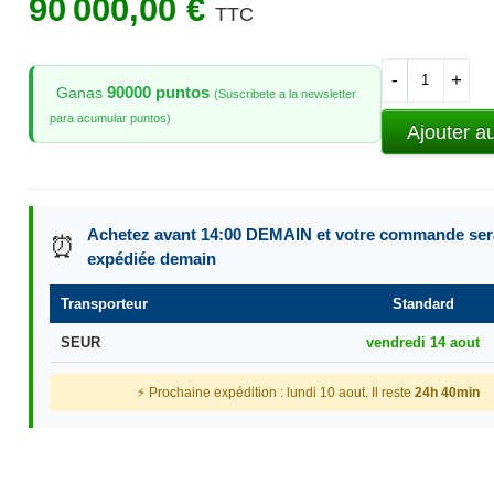
90 000,00 €
TTC
-
+
90000 puntos
Ganas
(Suscribete a la newsletter
para acumular puntos)
Ajouter a
Achetez avant 14:00 DEMAIN et votre commande ser
⏰
expédiée demain
Transporteur
Standard
SEUR
vendredi 14 aout
⚡ Prochaine expédition : lundi 10 aout. Il reste
24h 40min