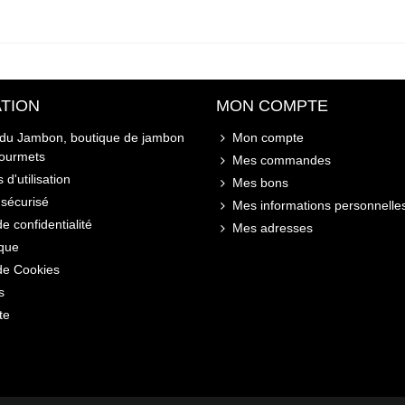
TION
MON COMPTE
 du Jambon, boutique de jambon
Mon compte
gourmets
Mes commandes
 d'utilisation
Mes bons
sécurisé
Mes informations personnelle
de confidentialité
Mes adresses
ique
 de Cookies
s
te