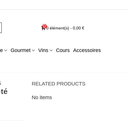
0
0
élément(s)
-
0,00 €
e
Gourmet
Vins
Cours
Accessoires
s
RELATED PRODUCTS
pté
No items