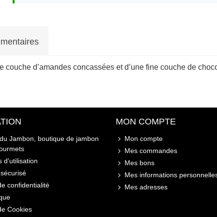
mentaires
ne couche d’amandes concassées et d’une fine couche de chocola
TION
MON COMPTE
 du Jambon, boutique de jambon
Mon compte
gourmets
Mes commandes
 d'utilisation
Mes bons
sécurisé
Mes informations personnelle
de confidentialité
Mes adresses
ique
 de Cookies