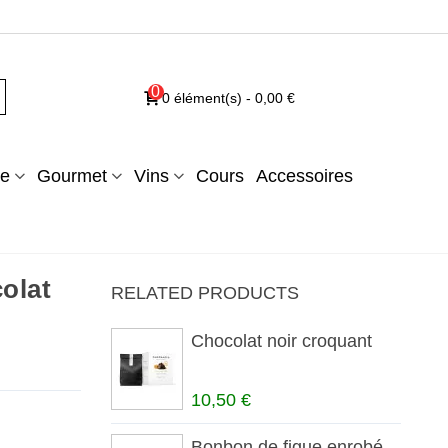
0
0
élément(s)
-
0,00 €
e
Gourmet
Vins
Cours
Accessoires
olat
RELATED PRODUCTS
Chocolat noir croquant
10,50 €
Bonbon de figue enrobé