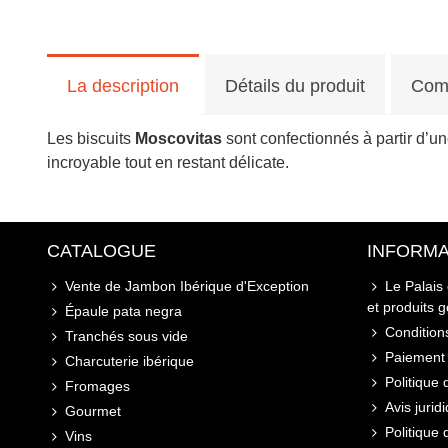
La description
Détails du produit
Com
Les biscuits
Moscovitas
sont confectionnés à partir d’u
incroyable tout en restant délicate.
CATALOGUE
INFORMA
Vente de Jambon Ibérique d'Exception
Le Palais
et produits 
Épaule pata negra
Conditions
Tranchés sous vide
Paiement 
Charcuterie ibérique
Politique 
Fromages
Avis jurid
Gourmet
Politique
Vins