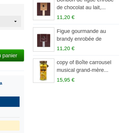
de chocolat au lait,...
11,20 €
Figue gourmande au
brandy enrobée de
chocolat...
11,20 €
u panier
copy of Boîte carrousel
musical grand-mère...
15,95 €
a