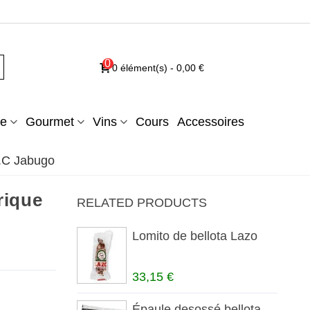
0
0
élément(s)
-
0,00 €
e
Gourmet
Vins
Cours
Accessoires
O.C Jabugo
rique
RELATED PRODUCTS
Lomito de bellota Lazo
33,15 €
Épaule desossé bellota