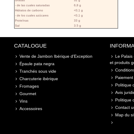
Grasas
32 g
- de las cuales saturadas
6,8 g
Hidratos de carbono
<0,1 g
- de los cuales azúcares
<0,1 g
Proteínas
33 g
Sal
3.5 g
CATALOGUE
INFORMA
Vente de Jambon Ibérique d'Exception
Le Palais
et produits 
Épaule pata negra
Conditions
Tranchés sous vide
Paiement 
Charcuterie ibérique
Politique 
Fromages
Avis jurid
Gourmet
Politique
Vins
Contact u
Accessoires
Map du si