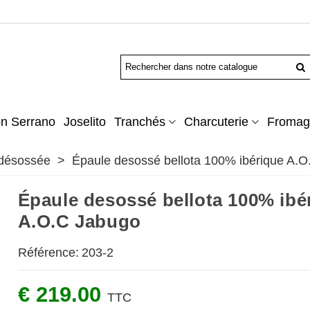
n Serrano
Joselito
Tranchés
Charcuterie
Fromag
 désossée
>
Épaule desossé bellota 100% ibérique A.
Épaule desossé bellota 100% ibé
A.O.C Jabugo
Référence:
203-2
€ 219.00
TTC