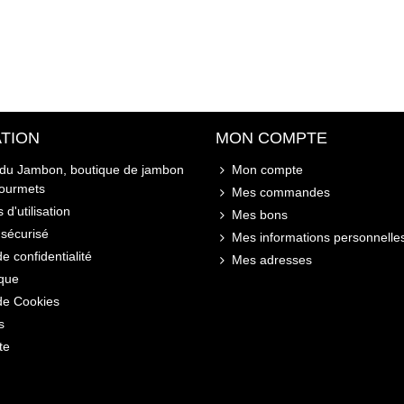
TION
MON COMPTE
 du Jambon, boutique de jambon
Mon compte
gourmets
Mes commandes
 d'utilisation
Mes bons
sécurisé
Mes informations personnelle
de confidentialité
Mes adresses
ique
 de Cookies
s
te