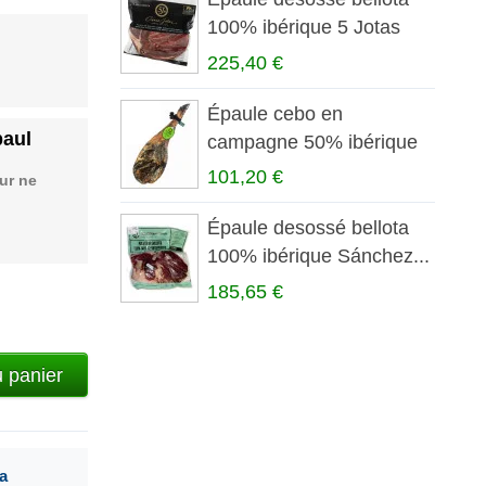
100% ibérique 5 Jotas
225,40 €
Épaule cebo en
paul
campagne 50% ibérique
La Jara
101,20 €
ur ne
Épaule desossé bellota
100% ibérique Sánchez...
185,65 €
u panier
a