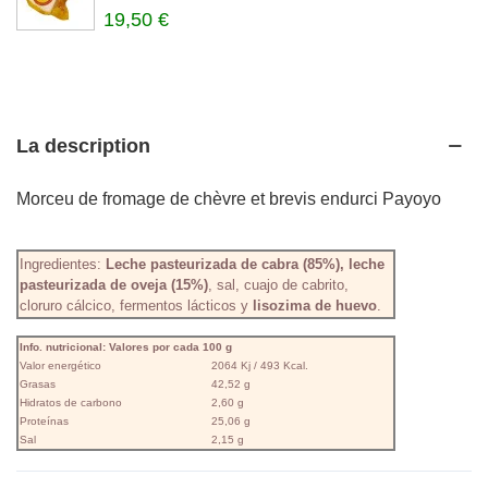
19,50 €
La description
Morceu de fromage de chèvre et brevis endurci Payoyo
Ingredientes:
Leche pasteurizada de cabra (85%), leche
pasteurizada de oveja (15%)
, sal, cuajo de cabrito,
cloruro cálcico, fermentos lácticos y
lisozima de huevo
.
Info. nutricional: Valores por cada 100 g
Valor energético
2064 Kj / 493 Kcal.
Grasas
42,52 g
Hidratos de carbono
2,60 g
Proteínas
25,06 g
Sal
2,15 g