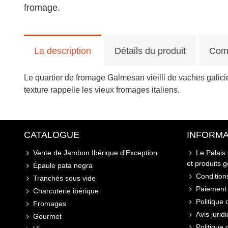
fromage.
La description
Détails du produit
Com
Le quartier de fromage Galmesan vieilli de vaches galicie
texture rappelle les vieux fromages italiens.
CATALOGUE
INFORMA
Vente de Jambon Ibérique d'Exception
Le Palais
et produits 
Épaule pata negra
Conditions
Tranchés sous vide
Paiement 
Charcuterie ibérique
Politique 
Fromages
Avis jurid
Gourmet
Politique