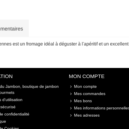
mentaires
nnes est un fromage idéal à déguster à l'apéritif et un excellen
TION
MON COMPTE
 du Jambon, boutique de jambon
Mon compte
gourmets
Mes commandes
 d'utilisation
Mes bons
sécurisé
Mes informations personnelle
de confidentialité
Mes adresses
ique
 de Cookies