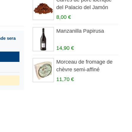
del Palacio del Jamón
8,00 €
Manzanilla Papirusa
nde sera
14,90 €
Morceau de fromage de
chèvre semi-affiné
payoya...
11,70 €