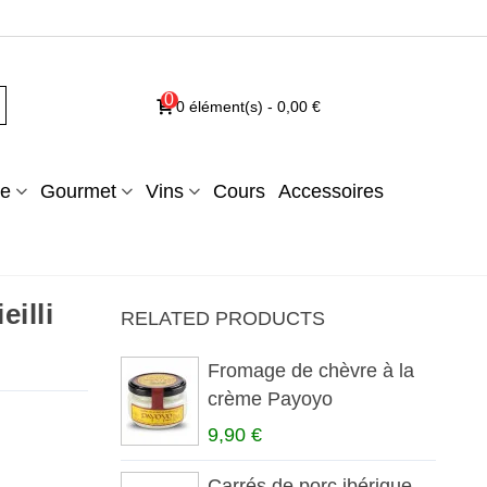
0
0
élément(s)
-
0,00 €
e
Gourmet
Vins
Cours
Accessoires
illi
RELATED PRODUCTS
Fromage de chèvre à la
crème Payoyo
9,90 €
Carrés de porc ibérique