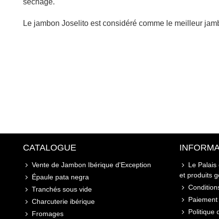
séchage.
Le jambon Joselito est considéré comme le meilleur jambo
CATALOGUE
INFORMA
Vente de Jambon Ibérique d'Exception
Le Palais
et produits 
Épaule pata negra
Conditions
Tranchés sous vide
Paiement 
Charcuterie ibérique
Politique 
Fromages