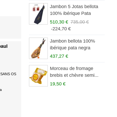
Jambon 5 Jotas bellota
100% ibérique Pata
Negra
510,30 €
735,00 €
-224,70 €
Jambon bellota 100%
paul
ibérique pata negra
A.O.P....
437,27 €
Morceau de fromage
 - SANS OS
brebis et chèvre semi...
19,50 €
la