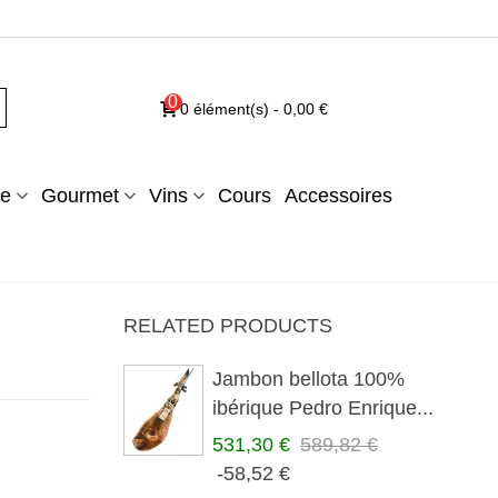
0
0
élément(s)
-
0,00 €
e
Gourmet
Vins
Cours
Accessoires
RELATED PRODUCTS
Jambon bellota 100%
ibérique Pedro Enrique...
531,30 €
589,82 €
-58,52 €