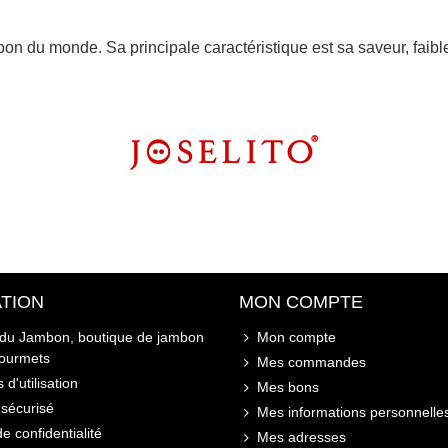
n du monde. Sa principale caractéristique est sa saveur, faibl
TION
MON COMPTE
 du Jambon, boutique de jambon
Mon compte
gourmets
Mes commandes
 d'utilisation
Mes bons
sécurisé
Mes informations personnelle
de confidentialité
Mes adresses