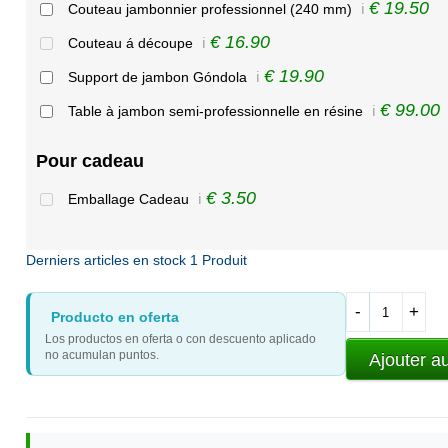
€ 19.50
Couteau jambonnier professionnel (240 mm)
ℹ️
€ 16.90
Couteau á découpe
ℹ️
€ 19.90
Support de jambon Góndola
ℹ️
€ 99.00
Table à jambon semi-professionnelle en résine
ℹ️
Pour cadeau
€ 3.50
Emballage Cadeau
ℹ️
Derniers articles en stock
1 Produit
-
+
Producto en oferta
Los productos en oferta o con descuento aplicado
no acumulan puntos.
Ajouter a