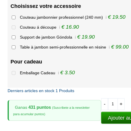
Choisissez votre accessoire
€ 19.50
Couteau jambonnier professionnel (240 mm)
ℹ️
€ 16.90
Couteau á découpe
ℹ️
€ 19.90
Support de jambon Góndola
ℹ️
€ 99.00
Table à jambon semi-professionnelle en résine
ℹ️
Pour cadeau
€ 3.50
Emballage Cadeau
ℹ️
Derniers articles en stock
1 Produits
-
+
431 puntos
Ganas
(Suscribete a la newsletter
para acumular puntos)
Ajouter a