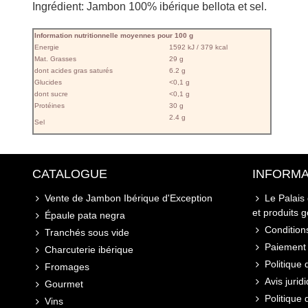
Ingrédient: Jambon 100% ibérique bellota et sel.
Information nutritionnelle moyennes pour 100 g
Energie
1592 kJ / 379 kcal
Mat. Grasses
29 g
dont acides gras saturés
6.2 g
Glucides
<0,1 g
dont sucre
<0,1 g
Protéines
30 g
2.4 g
Sel
CATALOGUE
INFORMA
Vente de Jambon Ibérique d'Exception
Le Palais
et produits 
Épaule pata negra
Conditions
Tranchés sous vide
Paiement 
Charcuterie ibérique
Politique 
Fromages
Avis jurid
Gourmet
Politique
Vins