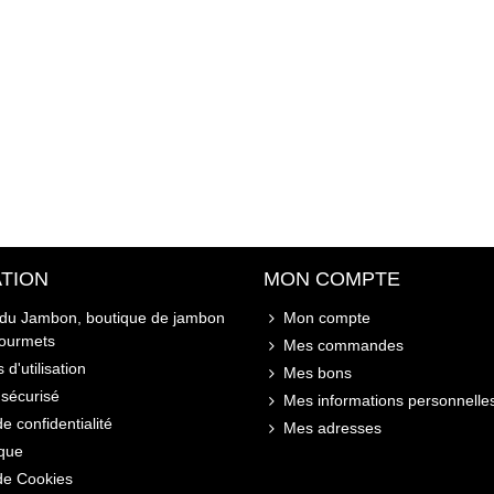
TION
MON COMPTE
 du Jambon, boutique de jambon
Mon compte
gourmets
Mes commandes
 d'utilisation
Mes bons
sécurisé
Mes informations personnelle
de confidentialité
Mes adresses
ique
 de Cookies