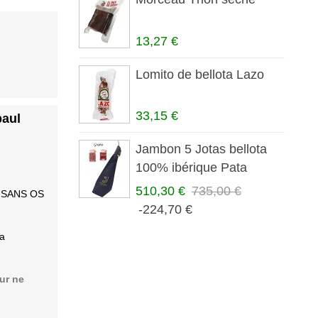
13,27 €
Lomito de bellota Lazo
33,15 €
paul
Jambon 5 Jotas bellota
100% ibérique Pata
Negra
510,30 €
735,00 €
 - SANS OS
-224,70 €
la
ur ne