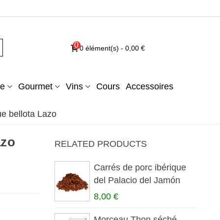
0
0
élément(s)
-
0,00 €
e
Gourmet
Vins
Cours
Accessoires
e bellota Lazo
azo
RELATED PRODUCTS
Carrés de porc ibérique
del Palacio del Jamón
8,00 €
Morceau Thon séché