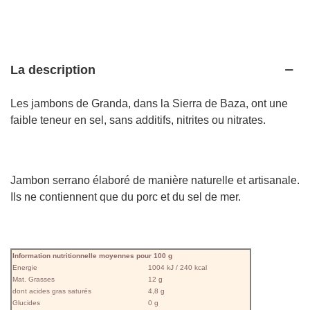
La description
Les jambons de Granda, dans la Sierra de Baza, ont une
faible teneur en sel, sans additifs, nitrites ou nitrates.
Jambon serrano élaboré de manière naturelle et artisanale.
Ils ne contiennent que du porc et du sel de mer.
Information nutritionnelle moyennes pour 100 g
Energie
1004 kJ / 240 kcal
Mat. Grasses
12 g
dont acides gras saturés
4,8 g
Glucides
0 g