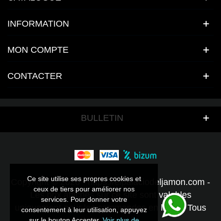
INFORMATION
MON COMPTE
CONTACTER
BULLETIN
Ce site utilise ses propres cookies et
Ce site utilise ses propres cookies et
Copyright © 2026 - https://elpalaciodeljamon.com -
ceux de tiers pour améliorer nos
ceux de tiers pour améliorer nos
Les prix affichés sur ce site sont valables
services. Pour donner votre
services. Pour donner votre
uniquement pour les commandes en ligne - Tous
consentement à leur utilisation, appuyez
consentement à leur utilisation, appuyez
droits réservés.
sur le bouton Accepter.
sur le bouton Accepter.
Voir plus de
Voir plus de