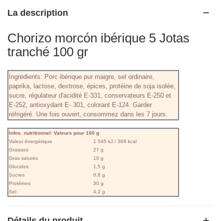
La description
Chorizo morcón ibérique 5 Jotas
tranché 100 gr
Ingrédients: Porc ibérique pur maigre, sel ordinaire,
paprika, lactose, dextrose, épices, protéine de soja isolée,
sucre, régulateur d'acidité E-331, conservateurs E-250 et
E-252, antioxydant E- 301, colorant E-124. Garder
réfrigéré. Une fois ouvert, consommez dans les 7 jours.
Infos. nutritionnel: Valeurs pour 100 g
Valeur énergétique
1 545 kJ / 369 kcal
Graisses
27 g
Gras saturés
10 g
Glucides
1,5 g
Sucres
0,8 g
Protéines
30 g
Sel
4,2 g
Détails du produit