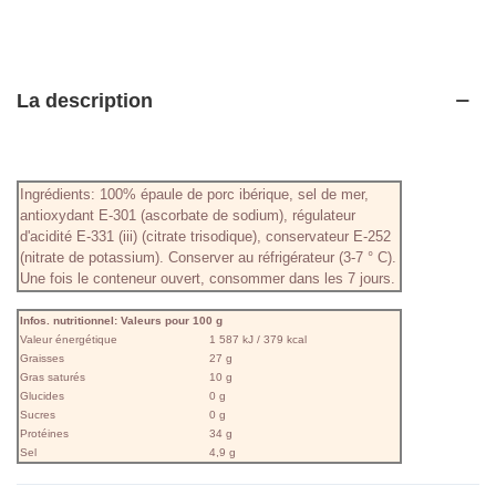
La description
Ingrédients: 100% épaule de porc ibérique, sel de mer,
antioxydant E-301 (ascorbate de sodium), régulateur
d'acidité E-331 (iii) (citrate trisodique), conservateur E-252
(nitrate de potassium). Conserver au réfrigérateur (3-7 ° C).
Une fois le conteneur ouvert, consommer dans les 7 jours.
Infos. nutritionnel: Valeurs pour 100 g
Valeur énergétique
1 587 kJ / 379 kcal
Graisses
27 g
Gras saturés
10 g
Glucides
0 g
Sucres
0 g
Protéines
34 g
Sel
4,9 g