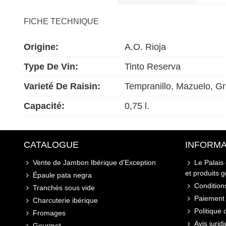
FICHE TECHNIQUE
Origine:
A.O. Rioja
Type De Vin:
Tinto Reserva
Varieté De Raisin:
Tempranillo, Mazuelo, G
Capacité:
0,75 l.
CATALOGUE
INFORMA
Vente de Jambon Ibérique d'Exception
Le Palais
et produits 
Épaule pata negra
Conditions
Tranchés sous vide
Paiement 
Charcuterie ibérique
Politique 
Fromages
Avis jurid
Gourmet