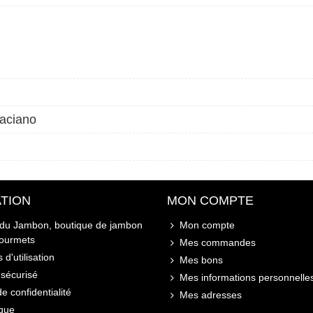
raciano
TION
MON COMPTE
 du Jambon, boutique de jambon
Mon compte
gourmets
Mes commandes
 d'utilisation
Mes bons
sécurisé
Mes informations personnelle
de confidentialité
Mes adresses
ique