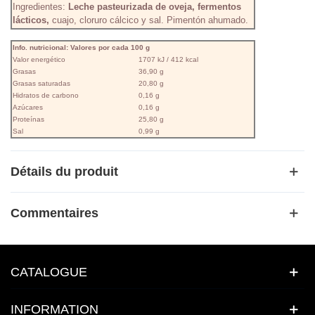
Ingredientes:
Leche pasteurizada de oveja, fermentos
lácticos,
cuajo, cloruro cálcico y sal. Pimentón ahumado.
Info. nutricional: Valores por cada 100 g
Valor energético
1707 kJ / 412 kcal
Grasas
36,90 g
Grasas saturadas
20,80 g
Hidratos de carbono
0,16 g
Azúcares
0,16 g
Proteínas
25,80 g
Sal
0,99 g
Détails du produit
Commentaires
CATALOGUE
INFORMATION