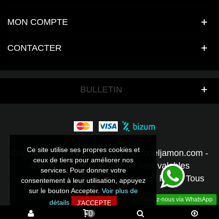
MON COMPTE
CONTACTER
BULLETIN
Ce site utilise ses propres cookies et
Ce site utilise ses propres cookies et
Copyright © 2026 - https://elpalaciodeljamon.com -
ceux de tiers pour améliorer nos
ceux de tiers pour améliorer nos
Les prix affichés sur ce site sont valables
services. Pour donner votre
services. Pour donner votre
uniquement pour les commandes en ligne - Tous
consentement à leur utilisation, appuyez
consentement à leur utilisation, appuyez
droits réservés.
sur le bouton Accepter.
sur le bouton Accepter.
Voir plus de
Voir plus de
Contactez-nous vía WhatsApp
détails
détails
J'ACCEPTE
J'ACCEPTE
0