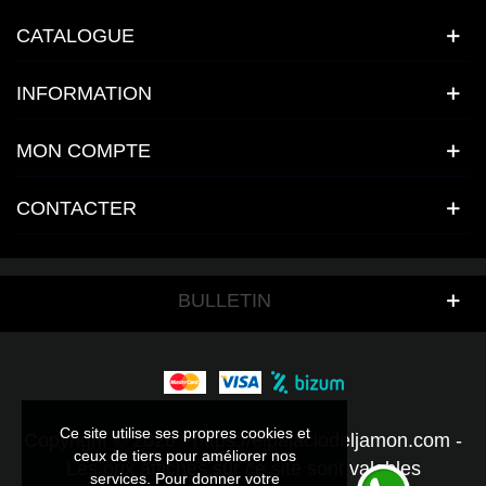
CATALOGUE
INFORMATION
MON COMPTE
CONTACTER
BULLETIN
Ce site utilise ses propres cookies et
Ce site utilise ses propres cookies et
Copyright © 2026 - https://elpalaciodeljamon.com -
ceux de tiers pour améliorer nos
ceux de tiers pour améliorer nos
Les prix affichés sur ce site sont valables
services. Pour donner votre
services. Pour donner votre