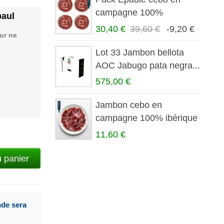
campagne 100%
paul
ibérique...
30,40 €
39,60 €
-9,20 €
ur ne
Lot 33 Jambon bellota
AOC Jabugo pata negra...
575,00 €
Jambon cebo en
campagne 100% ibérique
tranché...
11,60 €
u panier
nde sera