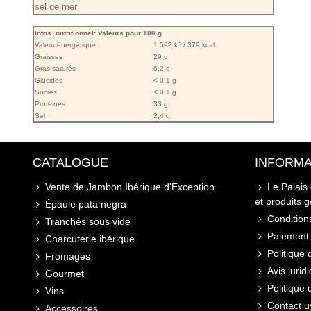
sel de mer
Infos. nutritionnel: Valeurs pour 100 g
Valeur énergétique
1 592 kJ / 379 kcal
Graisses
29 g
Gras saturés
6,2 g
Glucides
< 0,1 g
Sucres
< 0,1 g
Protéines
33 g
Sel
2,4 g
CATALOGUE
INFORMA
Vente de Jambon Ibérique d'Exception
Le Palais
et produits 
Épaule pata negra
Conditions
Tranchés sous vide
Paiement 
Charcuterie ibérique
Politique 
Fromages
Avis jurid
Gourmet
Politique
Vins
Contact u
Accessoires