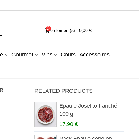
0
0
élément(s)
-
0,00 €
e
Gourmet
Vins
Cours
Accessoires
e
RELATED PRODUCTS
Épaule Joselito tranché
100 gr
17,90 €
Pack Épaule cebo en