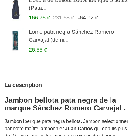
(Pata...
166,76 €
231,68 €
-64,92 €
Lomo pata negra Sánchez Romero
Carvajal (demi...
26,55 €
La description
Jambon bellota pata negra
de la
marque Sánchez Romero Carvajal .
Jambon iberique pata negra bellota. Jambon selectionner
par notre maître jambonnier
Juan
Carlos
qui depuis plus
de 27 ans classifie les meilleures pièces de chaque