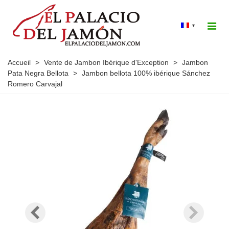
▾
Accueil
>
Vente de Jambon Ibérique d'Exception
>
Jambon
Pata Negra Bellota
>
Jambon bellota 100% ibérique Sánchez
Romero Carvajal