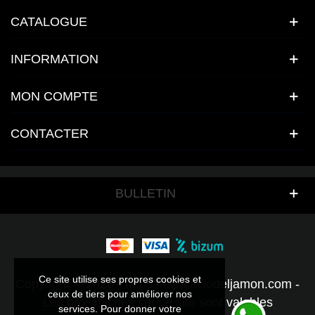
CATALOGUE
INFORMATION
MON COMPTE
CONTACTER
BULLETIN
Ce site utilise ses propres cookies et
Ce site utilise ses propres cookies et
Copyright © 2026 - https://elpalaciodeljamon.com -
ceux de tiers pour améliorer nos
ceux de tiers pour améliorer nos
Les prix affichés sur ce site sont valables
services. Pour donner votre
services. Pour donner votre