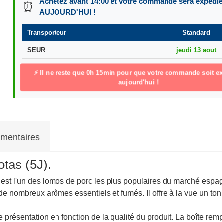
Achetez avant 14:00 et votre commande sera expédi
⏰
AUJOURD'HUI !
Transporteur
Standard
SEUR
jeudi 13 aout
⚡ Il ne reste que
0h 15min
pour que votre commande soit ex
aujourd'hui !
mentaires
tas (5J).
t l'un des lomos de porc les plus populaires du marché espagnol
 de nombreux arômes essentiels et fumés. Il offre à la vue un ton
 présentation en fonction de la qualité du produit. La boîte remp