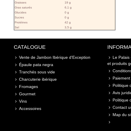
Graisses
19 g
Gras saturés
6,1 g
Glucides
0 g
Sucres
0 g
Protéines
42 g
Sel
3,5 g
CATALOGUE
INFORMA
Vente de Jambon Ibérique d'Exception
Le Palais
et produits 
Épaule pata negra
Conditions
Tranchés sous vide
Paiement 
Charcuterie ibérique
Politique 
Fromages
Avis jurid
Gourmet
Politique
Vins
Contact u
Accessoires
Map du si