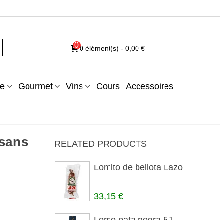
0
0
élément(s)
-
0,00 €
e
Gourmet
Vins
Cours
Accessoires
 sans
RELATED PRODUCTS
Lomito de bellota Lazo
33,15 €
Lomo pata negra 5J -