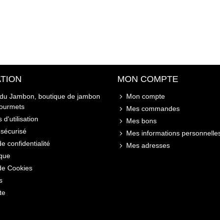
TION
MON COMPTE
 du Jambon, boutique de jambon
Mon compte
gourmets
Mes commandes
 d'utilisation
Mes bons
sécurisé
Mes informations personnelle
de confidentialité
Mes adresses
ique
 de Cookies
s
te