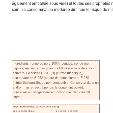
également emballée sous vide) et toutes ses propriétés 
sain: sa consommation modérée diminue le risque de mala
Ingrédients: longe de porc 100% ibérique, sel de mer,
paprika, épices, antioxydant E-301 (Ascorbate de sodium),
correcteur d'acidité E-331 (iii) (citrate trisodique),
conservateurs E-252 (nitrate de potassium) et E-250
(nitrite Sodium) Boyau non comestible. Conservez dans un
endroit frais et sec. Une fois le contenant ouvert,
conserver au réfrigérateur et consommer dans les 30
jours.
Infos. nutritionnel: Valeurs pour 100 g
Valeur énergétique
1 419 kJ / 339 kcal