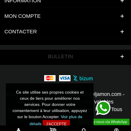
INFORMATION
MON COMPTE
CONTACTER
BULLETIN
Ce site utilise ses propres cookies et
Ce site utilise ses propres cookies et
Copyright © 2026 - https://elpalaciodeljamon.com -
ceux de tiers pour améliorer nos
ceux de tiers pour améliorer nos
Les prix affichés sur ce site sont valables
services. Pour donner votre
services. Pour donner votre
uniquement pour les commandes en ligne - Tous
consentement à leur utilisation, appuyez
consentement à leur utilisation, appuyez
droits réservés.
sur le bouton Accepter.
sur le bouton Accepter.
Voir plus de
Voir plus de
Contactez-nous vía WhatsApp
détails
détails
J'ACCEPTE
J'ACCEPTE
0