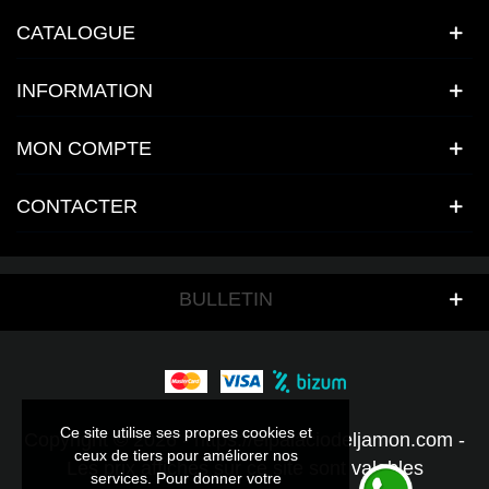
CATALOGUE
INFORMATION
MON COMPTE
CONTACTER
BULLETIN
Ce site utilise ses propres cookies et
Ce site utilise ses propres cookies et
Copyright © 2026 - https://elpalaciodeljamon.com -
ceux de tiers pour améliorer nos
ceux de tiers pour améliorer nos
Les prix affichés sur ce site sont valables
services. Pour donner votre
services. Pour donner votre