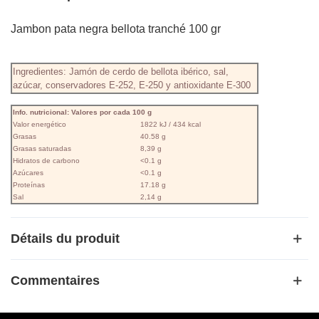
Jambon pata negra bellota tranché 100 gr
Ingredientes: Jamón de cerdo de bellota ibérico, sal,
azúcar, conservadores E-252, E-250 y antioxidante E-300
Info. nutricional: Valores por cada 100 g
Valor energético
1822 kJ / 434 kcal
Grasas
40.58 g
Grasas saturadas
8,39 g
Hidratos de carbono
<0.1 g
Azúcares
<0.1 g
Proteínas
17.18 g
Sal
2,14 g
Détails du produit
Commentaires