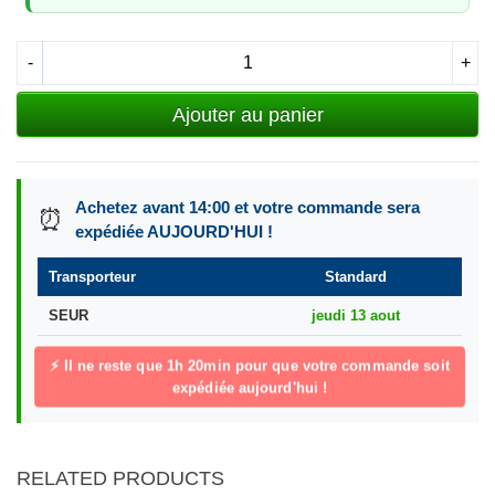
-
+
Ajouter au panier
Achetez avant 14:00 et votre commande sera
⏰
expédiée AUJOURD'HUI !
Transporteur
Standard
SEUR
jeudi 13 aout
⚡ Il ne reste que
1h 20min
pour que votre commande soit
expédiée aujourd'hui !
RELATED PRODUCTS