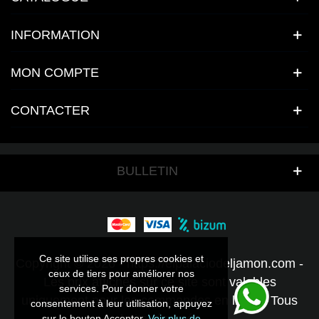
INFORMATION
MON COMPTE
CONTACTER
BULLETIN
Ce site utilise ses propres cookies et
Ce site utilise ses propres cookies et
Copyright © 2026 - https://elpalaciodeljamon.com -
ceux de tiers pour améliorer nos
ceux de tiers pour améliorer nos
Les prix affichés sur ce site sont valables
services. Pour donner votre
services. Pour donner votre
uniquement pour les commandes en ligne - Tous
consentement à leur utilisation, appuyez
consentement à leur utilisation, appuyez
droits réservés.
sur le bouton Accepter.
sur le bouton Accepter.
Voir plus de
Voir plus de