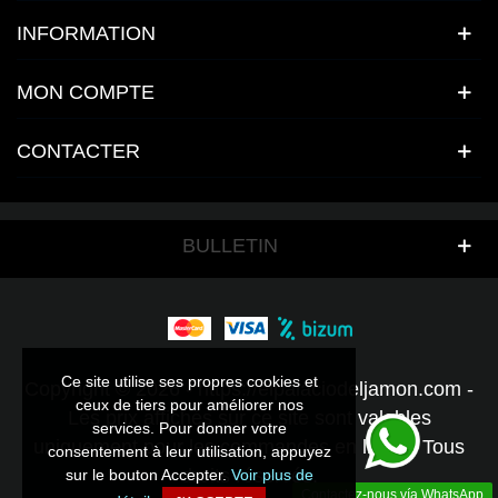
INFORMATION
MON COMPTE
CONTACTER
BULLETIN
Ce site utilise ses propres cookies et
Ce site utilise ses propres cookies et
Copyright © 2026 - https://elpalaciodeljamon.com -
ceux de tiers pour améliorer nos
ceux de tiers pour améliorer nos
Les prix affichés sur ce site sont valables
services. Pour donner votre
services. Pour donner votre
uniquement pour les commandes en ligne - Tous
consentement à leur utilisation, appuyez
consentement à leur utilisation, appuyez
droits réservés.
sur le bouton Accepter.
sur le bouton Accepter.
Voir plus de
Voir plus de
Contactez-nous vía WhatsApp